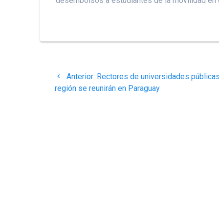
desembolsos a estudiantes de la movilidad en 
Navegación
Post
Anterior:
Rectores de universidades públicas
de
anterior:
región se reunirán en Paraguay
entradas