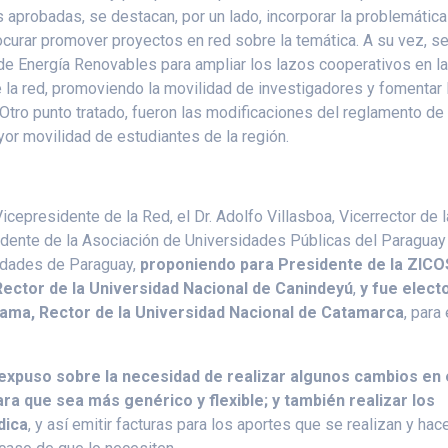
s aprobadas, se destacan, por un lado, incorporar la problemátic
ocurar promover proyectos en red sobre la temática. A su vez, s
a de Energía Renovables para ampliar los lazos cooperativos en l
 la red, promoviendo la movilidad de investigadores y fomentar 
Otro punto tratado, fueron las modificaciones del reglamento de
or movilidad de estudiantes de la región.
icepresidente de la Red, el Dr. Adolfo Villasboa, Vicerrector de l
idente de la Asociación de Universidades Públicas del Paraguay
sidades de Paraguay,
proponiendo para
Presidente de la ZIC
Rector de la Universidad Nacional de Canindeyú
,
y fue elect
Flama, Rector de la Universidad Nacional de Catamarca
, para 
 expuso sobre la necesidad de realizar algunos cambios en 
ra que sea más genérico y flexible; y también realizar los
dica
, y así emitir facturas para los aportes que se realizan y hac