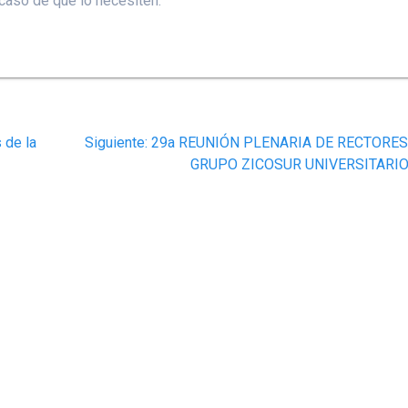
caso de que lo necesiten.
Siguiente
 de la
Siguiente:
29a REUNIÓN PLENARIA DE RECTORES
post:
GRUPO ZICOSUR UNIVERSITARI