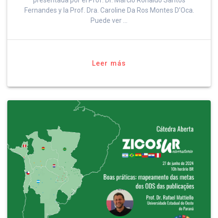
presentada por el Prof. Dr. Márcio Ronaldo Santos
Fernandes y la Prof. Dra. Caroline Da Ros Montes D’Oca.
Puede ver …
Leer más