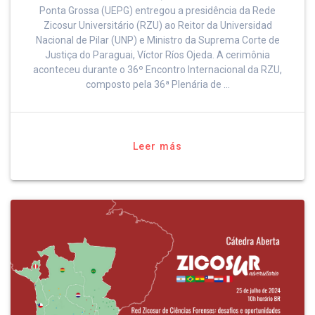
Ponta Grossa (UEPG) entregou a presidência da Rede
Zicosur Universitário (RZU) ao Reitor da Universidad
Nacional de Pilar (UNP) e Ministro da Suprema Corte de
Justiça do Paraguai, Víctor Ríos Ojeda. A cerimônia
aconteceu durante o 36º Encontro Internacional da RZU,
composto pela 36ª Plenária de …
Leer más