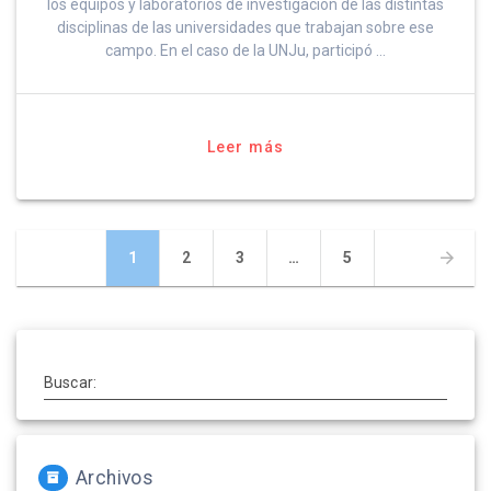
los equipos y laboratorios de investigación de las distintas
disciplinas de las universidades que trabajan sobre ese
campo. En el caso de la UNJu, participó …
Leer más
Navegación
Página
Página
Página
Página
1
2
3
…
5
de
entradas
Buscar:
Archivos