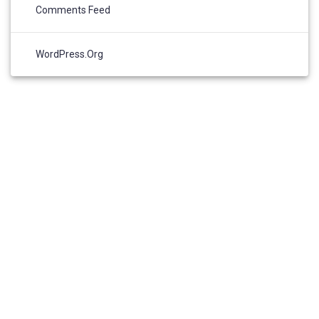
Comments Feed
WordPress.org
© 2026 Zicosur. Construido utilizando WordPress y el
Materialis
Theme