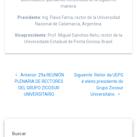
manera:
Presidente:
Ing. Flavio Fama, rector de la Universidad
Nacional de Catamarca, Argentina.
Vicepresidente:
Prof. Miguel Sanches Neto, rector de la
Universidade Estadual de Ponta Gorssa, Brasil.
Navegación
Post
Siguiente
Anterior:
29a REUNIÓN
Siguiente:
Reitor da UEPG
de
anterior:
post:
PLENARIA DE RECTORES
é eleito presidente do
DEL GRUPO ZICOSUR
Grupo Zicosur
entradas
UNIVERSITARIO
Universitário
Buscar: