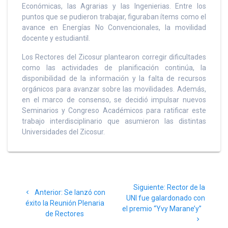
Económicas, las Agrarias y las Ingenierias. Entre los
puntos que se pudieron trabajar, figuraban ítems como el
avance en Energías No Convencionales, la movilidad
docente y estudiantil.
Los Rectores del Zicosur plantearon corregir dificultades
como las actividades de planificación continúa, la
disponibilidad de la información y la falta de recursos
orgánicos para avanzar sobre las movilidades. Además,
en el marco de consenso, se decidió impulsar nuevos
Seminarios y Congreso Académicos para ratificar este
trabajo interdisciplinario que asumieron las distintas
Universidades del Zicosur.
Navegación
Siguiente
Siguiente:
Rector de la
de
Post
Anterior:
Se lanzó con
post:
UNI fue galardonado con
anterior:
éxito la Reunión Plenaria
el premio “Yvy Marane’y”
entradas
de Rectores