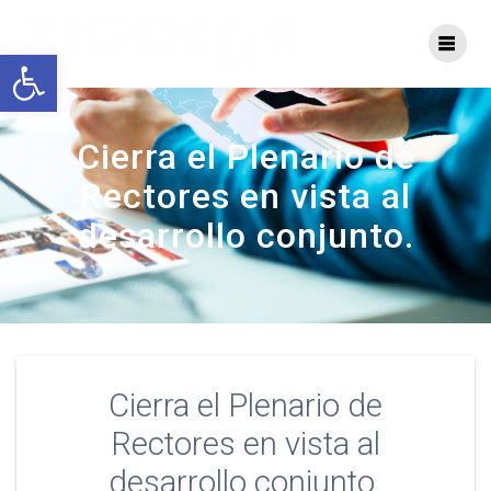
Saltar
al
Abrir barra de herramientas
contenido
Cierra el Plenario de
Rectores en vista al
desarrollo conjunto.
Cierra el Plenario de
Rectores en vista al
desarrollo conjunto.