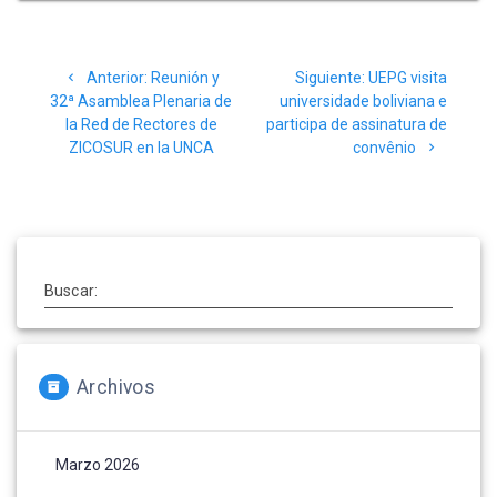
Navegación
Post
Siguiente
Anterior:
Reunión y
Siguiente:
UEPG visita
de
anterior:
post:
32ª Asamblea Plenaria de
universidade boliviana e
la Red de Rectores de
participa de assinatura de
entradas
ZICOSUR en la UNCA
convênio
Buscar:
Archivos
Marzo 2026