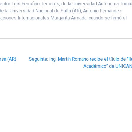
l rector Luis Ferrufino Terceros, de la Universidad Autónoma Tomá
de la Universidad Nacional de Salta (AR), Antonio Fernández
laciones Internacionales Margarita Armada, cuando se firmó el
Post
osa (AR)
Seguinte:
Ing. Martín Romano recibe el título de “Il
seguinte:
Académico” de UNICA