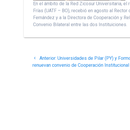
En el ámbito de la Red Zicosur Universitaria, e
Frías (UATF – BO), recebió en agosto al Rector 
Fernández y a la Directora de Cooperación y Re
Convenio Bilateral entre las dos Instituiciones.
Navegação
Post
Anterior:
Universidades de Pilar (PY) y Form
de
anterior:
renuevan convenio de Cooperación Institucional
Post