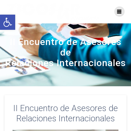
Skip
to
Open toolbar
content
II Encuentro de Asesores
de
Relaciones Internacionales
II Encuentro de Asesores de
Relaciones Internacionales