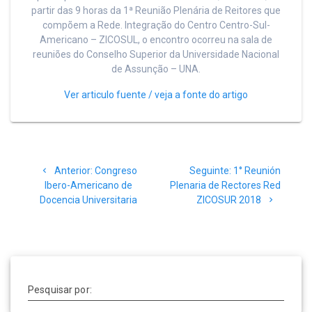
partir das 9 horas da 1ª Reunião Plenária de Reitores que
compõem a Rede. Integração do Centro Centro-Sul-
Americano – ZICOSUL, o encontro ocorreu na sala de
reuniões do Conselho Superior da Universidade Nacional
de Assunção – UNA.
Ver articulo fuente / veja a fonte do artigo
Navegação
Post
Post
Anterior:
Congreso
Seguinte:
1° Reunión
de
anterior:
seguinte:
Ibero-Americano de
Plenaria de Rectores Red
Docencia Universitaria
ZICOSUR 2018
Post
Pesquisar por: