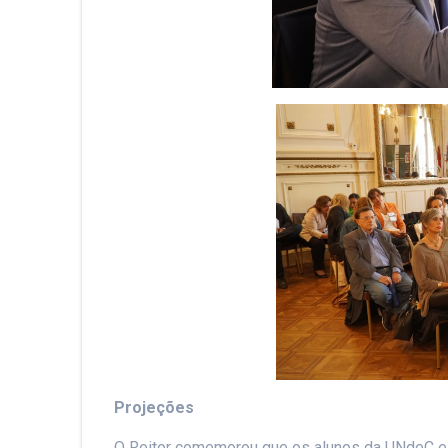
Projeções
O Reitor comemorou que os alunos da UNdeC es