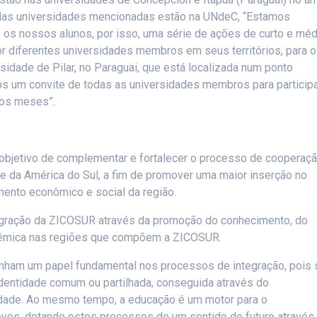
as universidades mencionadas estão na UNdeC, “Estamos
 os nossos alunos, por isso, uma série de ações de curto e méd
r diferentes universidades membros em seus territórios, para 
idade de Pilar, no Paraguai, que está localizada num ponto
emos um convite de todas as universidades membros para particip
mos meses”.
 objetivo de complementar e fortalecer o processo de cooperaç
te da América do Sul, a fim de promover uma maior inserção no
mento econômico e social da região.
egração da ZICOSUR através da promoção do conhecimento, do
adêmica nas regiões que compõem a ZICOSUR.
enham um papel fundamental nos processos de integração, pois 
identidade comum ou partilhada, conseguida através do
idade. Ao mesmo tempo, a educação é um motor para o
vos, dotando estes processos de um sentido de futuro através