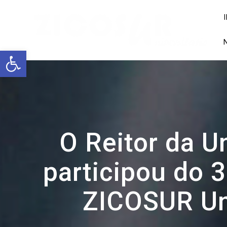
Skip
to
content
Open toolbar
O Reitor da U
participou do 
ZICOSUR Uni