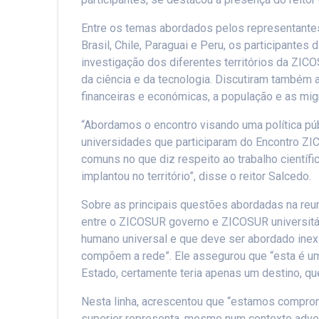
Entre os temas abordados pelos representantes 
Brasil, Chile, Paraguai e Peru, os participantes
investigação dos diferentes territórios da ZI
da ciência e da tecnologia. Discutiram também 
financeiras e económicas, a população e as mig
“Abordamos o encontro visando uma política púb
universidades que participaram do Encontro Z
comuns no que diz respeito ao trabalho científ
implantou no território”, disse o reitor Salcedo.
Sobre as principais questões abordadas na reun
entre o ZICOSUR governo e ZICOSUR universitári
humano universal e que deve ser abordado in
compõem a rede”. Ele assegurou que “esta é uma
Estado, certamente teria apenas um destino, que
Nesta linha, acrescentou que “estamos comprome
superior representa, mesmo num contexto adver