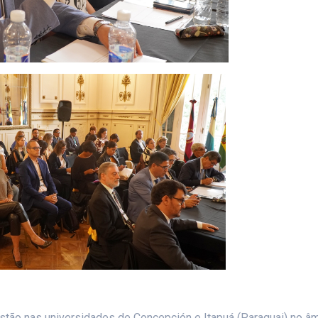
tão nas universidades de Concepción e Itapuá (Paraguai) no â