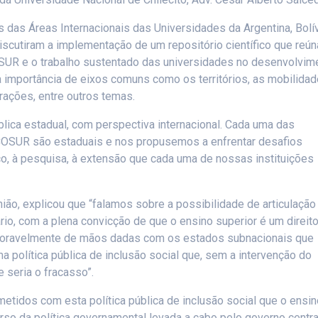
das Áreas Internacionais das Universidades da Argentina, Bolív
 discutiram a implementação de um repositório científico que reún
COSUR e o trabalho sustentado das universidades no desenvolvim
a importância de eixos comuns como os territórios, as mobilida
rações, entre outros temas.
lica estadual, com perspectiva internacional. Cada uma das
ICOSUR são estaduais e nos propusemos a enfrentar desafios
ico, à pesquisa, à extensão que cada uma de nossas instituições
ião, explicou que “falamos sobre a possibilidade de articulação
o, com a plena convicção de que o ensino superior é um direit
exoravelmente de mãos dadas com os estados subnacionais que
 política pública de inclusão social que, sem a intervenção do
 seria o fracasso”.
tidos com esta política pública de inclusão social que o ensin
so da política governamental levada a cabo pelo governo centra