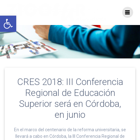
Saltar
al
Abrir barra de herramientas
contenido
CRES 2018: III Conferencia
Regional de Educación
Superior será en Córdoba,
en junio
En el marco del centenario de la reforma universitaria, se
llevará a cabo en Córdoba, la III Conferencia Regional de